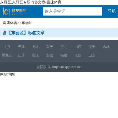
东丽区,东丽区专题内容文章-雷速体育
导航
雷速体育
>>东丽区
速体育
含【东丽区】标签文章
北京
天津
上海
重庆
河北
山西
辽宁
吉林
黑龙江
江苏
浙江
安徽
福建
江西
山东
全国头条 http://m.qgnews.net
网站地图