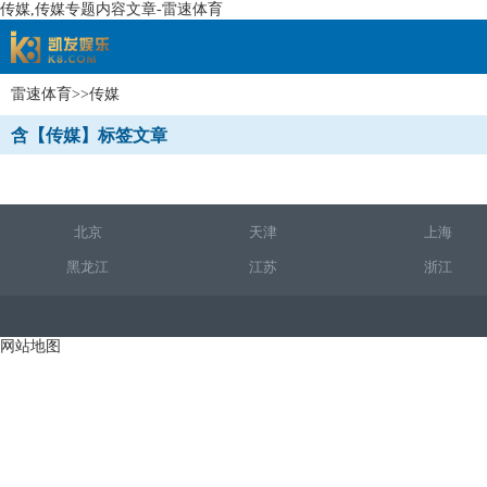
传媒,传媒专题内容文章-雷速体育
雷速体育
>>传媒
速体育
含【传媒】标签文章
北京
天津
上海
黑龙江
江苏
浙江
网站地图