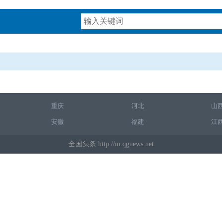
重庆
河北
山
安徽
福建
江
全国头条 http://m.qgnews.net