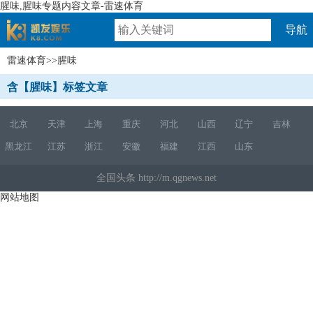
腥味,腥味专题内容文章-雷速体育
导航
雷速体育
>>腥味
速体育
含【腥味】标签文章
北京
天津
上海
重庆
河北
山西
辽宁
吉林
黑龙江
江苏
浙江
安徽
福建
江西
山东
全国头条 http://m.qgnews.net
网站地图