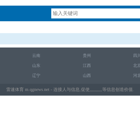
云南
贵州
四
山东
江西
北
辽宁
山西
河
雷速体育
m.qgnews.net - 连接人与信息,促使,,,,,,,,,,等信息创造价值.