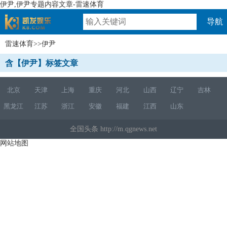
伊尹,伊尹专题内容文章-雷速体育
导航
雷速体育
>>伊尹
速体育
含【伊尹】标签文章
北京
天津
上海
重庆
河北
山西
辽宁
吉林
黑龙江
江苏
浙江
安徽
福建
江西
山东
全国头条 http://m.qgnews.net
网站地图