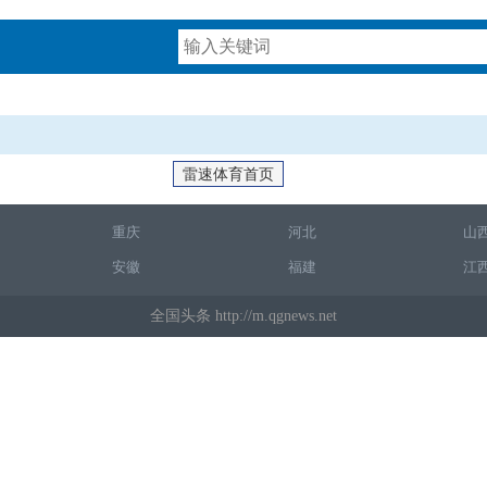
雷速体育首页
重庆
河北
山
安徽
福建
江
全国头条 http://m.qgnews.net