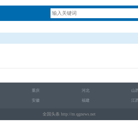
重庆
河北
山
安徽
福建
江
全国头条 http://m.qgnews.net