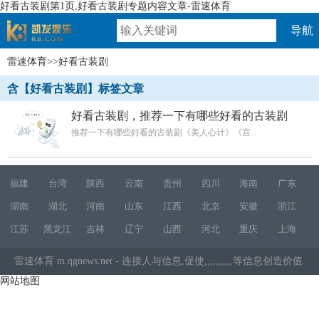
好看古装剧第1页,好看古装剧专题内容文章-雷速体育
导航
雷速体育
>>好看古装剧
速体育
含【好看古装剧】标签文章
好看古装剧，推荐一下有哪些好看的古装剧
推荐一下有哪些好看的古装剧《美人心计》《宫...
福建
台湾
陕西
云南
贵州
四川
海南
广东
湖南
湖北
河南
山东
江西
北京
安徽
浙江
江苏
黑龙江
吉林
辽宁
山西
河北
重庆
上海
雷速体育
m.qgnews.net - 连接人与信息,促使,,,,,,,,,,等信息创造价值.
网站地图