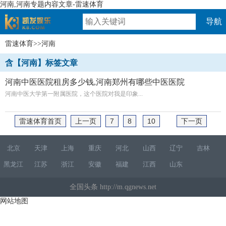
河南,河南专题内容文章-雷速体育
导航
雷速体育
>>河南
速体育
含【河南】标签文章
河南中医医院租房多少钱,河南郑州有哪些中医医院
河南中医大学第一附属医院，这个医院对我是印象...
雷速体育首页
上一页
7
8
10
下一页
北京
天津
上海
重庆
河北
山西
辽宁
吉林
黑龙江
江苏
浙江
安徽
福建
江西
山东
全国头条 http://m.qgnews.net
网站地图