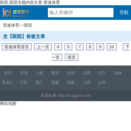
医院,医院专题内容文章-雷速体育
导航
雷速体育
>>医院
速体育
含【医院】标签文章
雷速体育首页
上一页
4
5
7
8
9
10
下
一页
尾页
北京
天津
上海
重庆
河北
山西
辽宁
吉林
黑龙江
江苏
浙江
安徽
福建
江西
山东
全国头条 http://m.qgnews.net
网站地图