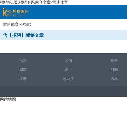
招聘第1页,招聘专题内容文章-雷速体育
雷速体育
>>招聘
速体育
含【招聘】标签文章
福建
台湾
陕西
湖南
湖北
河南
江苏
黑龙江
吉林
网站地图