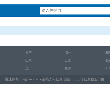
云南
贵州
四
山东
江西
北
辽宁
山西
河
雷速体育
m.qgnews.net - 连接人与信息,促使,,,,,,,,,,等信息创造价值.