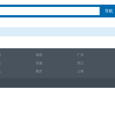
导航
川
海南
广东
京
安徽
浙江
北
重庆
上海