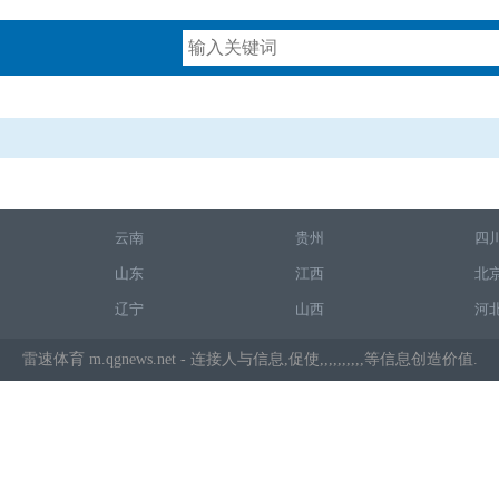
云南
贵州
四
山东
江西
北
辽宁
山西
河
雷速体育
m.qgnews.net - 连接人与信息,促使,,,,,,,,,,等信息创造价值.