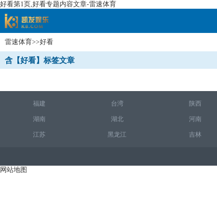
好看第1页,好看专题内容文章-雷速体育
雷速体育
>>好看
速体育
含【好看】标签文章
福建
台湾
陕西
湖南
湖北
河南
江苏
黑龙江
吉林
网站地图