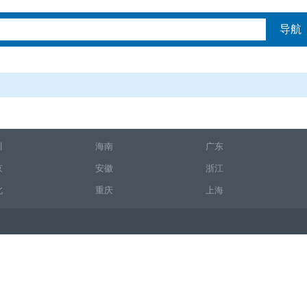
导航
川
海南
广东
京
安徽
浙江
北
重庆
上海