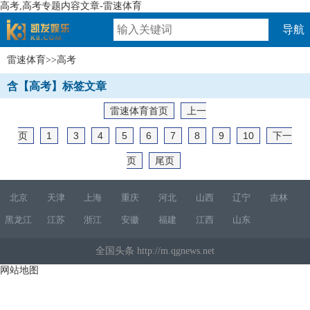
高考,高考专题内容文章-雷速体育
导航
雷速体育
>>高考
速体育
含【高考】标签文章
雷速体育首页
上一
页
1
3
4
5
6
7
8
9
10
下一
页
尾页
北京
天津
上海
重庆
河北
山西
辽宁
吉林
黑龙江
江苏
浙江
安徽
福建
江西
山东
全国头条 http://m.qgnews.net
网站地图