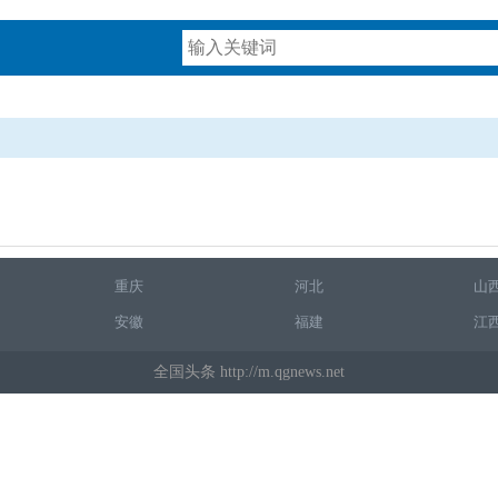
重庆
河北
山
安徽
福建
江
全国头条 http://m.qgnews.net