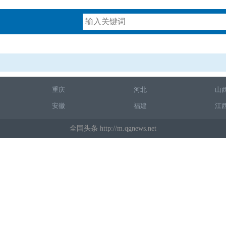
重庆
河北
山
安徽
福建
江
全国头条 http://m.qgnews.net