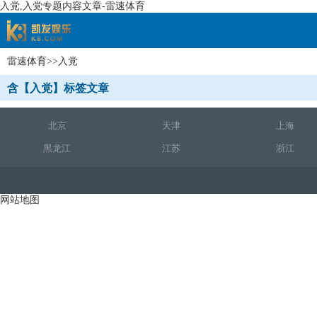
入党,入党专题内容文章-雷速体育
雷速体育
>>入党
速体育
含【入党】标签文章
北京
天津
上海
黑龙江
江苏
浙江
网站地图