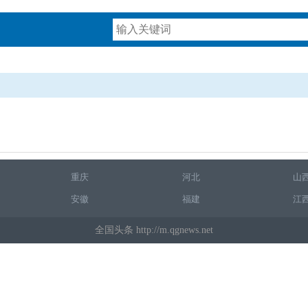
重庆
河北
山
安徽
福建
江
全国头条 http://m.qgnews.net