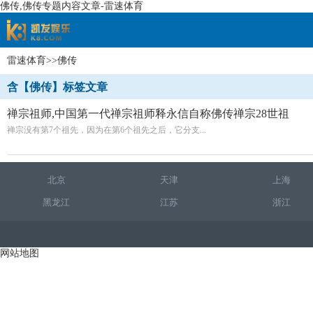
佛传,佛传专题内容文章-雷速体育
雷速体育
>>佛传
速体育
含【佛传】标签文章
禅宗祖师,中国第一代禅宗祖师释永信自称佛传禅宗28世祖
禅宗没有第7个祖先，因为在第6个祖先之后，它分支...
北京
天津
上海
黑龙江
江苏
浙江
网站地图