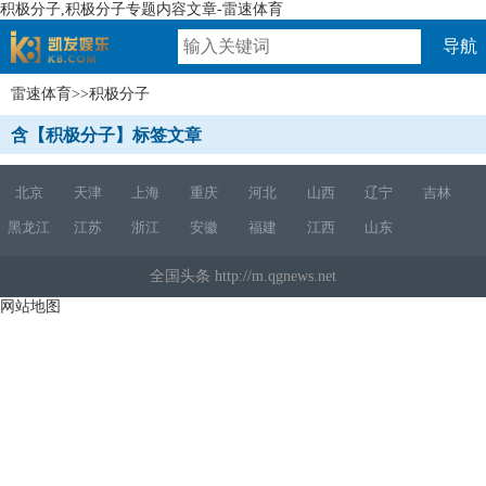
积极分子,积极分子专题内容文章-雷速体育
导航
雷速体育
>>积极分子
速体育
含【积极分子】标签文章
北京
天津
上海
重庆
河北
山西
辽宁
吉林
黑龙江
江苏
浙江
安徽
福建
江西
山东
全国头条 http://m.qgnews.net
网站地图