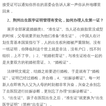
接受证可以通知你所在的居委会告诉人家一声你从外地哪里
回来，
2、荆州出生医学证明管理有变化，如何办理人生第一证？
展开全部家庭婚姻类1、“准生证”。当人还在娘胎里没成型
的时候，父母就要开始为他们准备“准生证”，（中国人在计
划生育基本国策指引下，人的出生权利都被严重限制。没有
一纸证明，你降临到这个世上就是非法，没有户口，找不到
组织，上不了学。）2、“初婚初育证”，与准生证栓在一起的
是夫妻双方的初婚初育证。3、“婚检证”，
法律明文规定，结婚之前要进行婚检。于是就有了“婚检
证”，证明已经过婚检，并合格，4、“妊娠诊断证”。每一对
新人在即将为人父为人母的时刻都非常兴奋，兴奋之余别忘
了去医院进行妊娠诊断，更别忘了办理“妊娠诊断证”，
5、“出生证”。孩子在医院出生之后，“准生证”就更换为“出生
医学证明”（简称“出生证”），