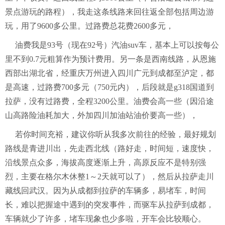
景点游玩的路程），我走这条线路来回往返全部包括周边游
玩，用了9600多公里。过路费总花费2600多元，
油费我是93号（现在92号）汽油suv车，基本上可以按每公
里不到0.7元粗算作为预计费用。另一条是西南线路，从恩施
西部出湖北省，经重庆万州进入四川广元到成都至泸定，都
是高速，过路费700多元（750元内），后段就是g318国道到
拉萨，没有过路费，全程3200公里。油费会高一些（因沿途
山高路险油耗加大，外加四川加油站油价要高一些），
若你时间充裕，建议你听从我多次前往的经验，最好规划
路线是青进川出，先走西北线（路好走，时间短，速度快，
沿线景点众多，海拔高度逐渐上升，高原反应不是特别强
烈，主要在格尔木休整1～2天就可以了），然后从拉萨走川
藏线回武汉。因为从成都到拉萨的车辆多，易堵车，时间
长，难以把握途中遇到的突发事件，而驱车从拉萨到成都，
车辆就少了许多，堵车现象也少多啦，开车会比较顺心。