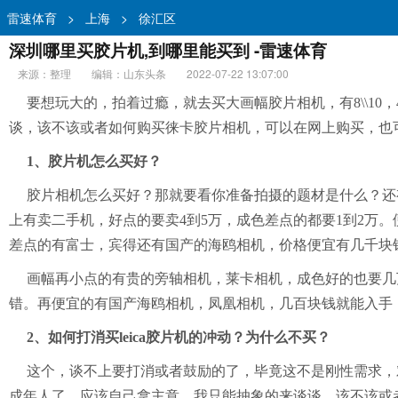
雷速体育
>
上海
>
徐汇区
深圳哪里买胶片机,到哪里能买到 -雷速体育
来源：整理
编辑：山东头条
2022-07-22 13:07:00
要想玩大的，拍着过瘾，就去买大画幅胶片相机，有8\\1
谈，该不该或者如何购买徕卡胶片相机，可以在网上购买，也
1、胶片机怎么买好？
胶片相机怎么买好？那就要看你准备拍摄的题材是什么？还有
上有卖二手机，好点的要卖4到5万，成色差点的都要1到2万
差点的有富士，宾得还有国产的海鸥相机，价格便宜有几千块
画幅再小点的有贵的旁轴相机，莱卡相机，成色好的也要几
错。再便宜的有国产海鸥相机，凤凰相机，几百块钱就能入手
2、如何打消买leica胶片机的冲动？为什么不买？
这个，谈不上要打消或者鼓励的了，毕竟这不是刚性需求，
成年人了，应该自己拿主意，我只能抽象的来谈谈，该不该或