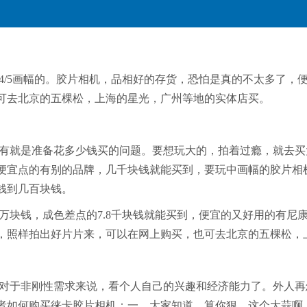
0，4/5画幅的。胶片相机，品相好的存货，恐怕是真的不太多了
可去北京的五棵松，上海的星光，广州等地的实体店买。
就是准备花多少钱买的问题。要想玩大的，拍着过瘾，就去买大画幅
。便宜点的有别的品牌，几千块钱就能买到，要玩中画幅的胶片
钱到几百块钱。
万块钱，成色差点的7.8千块钱就能买到，便宜的又好用的有尼
，照样拍出好片片来，可以在网上购买，也可去北京的五棵松，
对于非刚性需求来说，看个人自己的兴趣和经济能力了。外人再
者如何购买徕卡胶片相机：一、大家知道，算你狠，这个大蒜啊