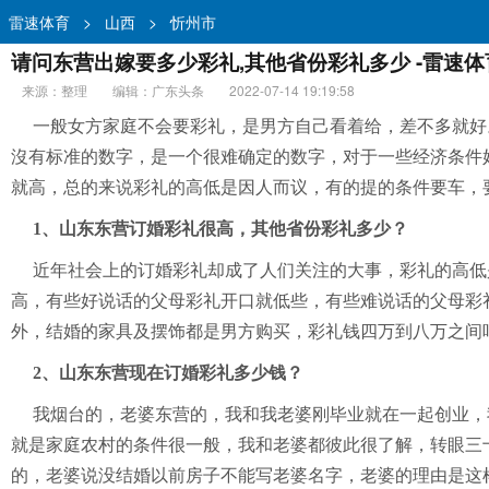
雷速体育
>
山西
>
忻州市
请问东营出嫁要多少彩礼,其他省份彩礼多少 -雷速体
来源：整理
编辑：广东头条
2022-07-14 19:19:58
一般女方家庭不会要彩礼，是男方自己看着给，差不多就好
沒有标准的数字，是一个很难确定的数字，对于一些经济条件
就高，总的来说彩礼的高低是因人而议，有的提的条件要车，
1、山东东营订婚彩礼很高，其他省份彩礼多少？
近年社会上的订婚彩礼却成了人们关注的大事，彩礼的高低
高，有些好说话的父母彩礼开口就低些，有些难说话的父母彩
外，结婚的家具及摆饰都是男方购买，彩礼钱四万到八万之间
2、山东东营现在订婚彩礼多少钱？
我烟台的，老婆东营的，我和我老婆刚毕业就在一起创业，
就是家庭农村的条件很一般，我和老婆都彼此很了解，转眼三
的，老婆说没结婚以前房子不能写老婆名字，老婆的理由是这