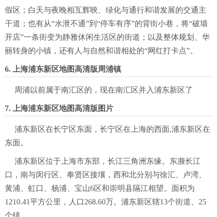
假区；白天与夜晚相互辉映、绿化与通行和谐发展的交通主
干道；也有从“水泄不通”到“停车有序”的背街小巷，将“破墙
开店”一条街变为静雅休闲生活区的街道；以及整体规划、华
丽转身的小镇，还有人与自然和谐相处的“网红打卡点”。
6. 上海浦东新区地图高清版周浦镇
周浦以前属于南汇区的，现在南汇区并入浦东新区了
7. 上海浦东新区地图高清版图片
浦东新区在长宁区东面，长宁区在上海的西面,浦东新区在
东面。
浦东新区位于上海市东部，长江三角洲东缘。东濒长江
口，南与闵行区、奉贤区接壤，西和北分别与徐汇、卢湾、
黄浦、虹口、杨浦、宝山6区和崇明县隔江相望。面积为
1210.41平方公里，人口268.60万。浦东新区辖13个街道、25
个镇