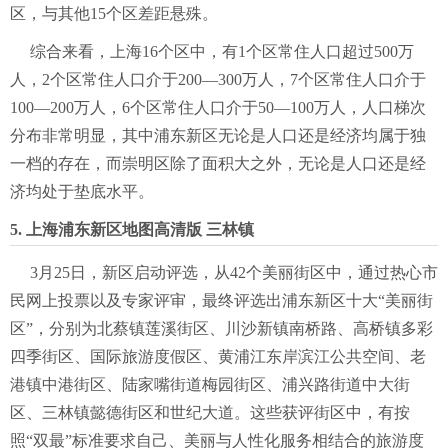
区，与其他15个区差距悬殊。
综合来看，上海16个区中，有1个区常住人口超过500万
人，2个区常住人口介于200—300万人，7个区常住人口介于
100—200万人，6个区常住人口介于50—100万人，人口梯次
分布非常明显，其中浦东新区无论是人口还是经济均属于独
一档的存在，而崇明区除了面积大之外，无论是人口还是经
济均处于垫底水平。
5. 上海浦东新区地图高清版 三林镇
3月25日，新区启动评选，从42个美丽街区中，通过热心市
民网上投票以及专家评审，最终评选出浦东新区十大“美丽街
区”，分别为北蔡镇莲溪街区、川沙新镇南桥路、高桥镇多彩
四季街区、国际旅游度假区、黄浦江东岸滨江公共空间、老
港镇中港街区、陆家嘴街道梅园街区、浦兴路街道中大街
区、三林镇懿德街区和世纪大道。这些获评街区中，有按
照“双最”标准要求自己、美丽与人性化服务相结合的旅游度