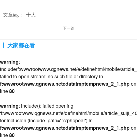
文章tag：
十大
下一篇
大家都在看
warning
:
include(f:wwwrootwww.qgnews.net/e/definehtml/mobile/article_s
failed to open stream: no such file or directory in
f:wwwrootwww.qgnews.netedatatmptempnews_2_1.php
on
line
80
warning
: include(): failed opening
'f:wwwrootwww.qgnews.net/e/definehtml/mobile/article_suiji_40
for inclusion (include_path='.;c:phppear') in
f:wwwrootwww.qgnews.netedatatmptempnews_2_1.php
on
line
80