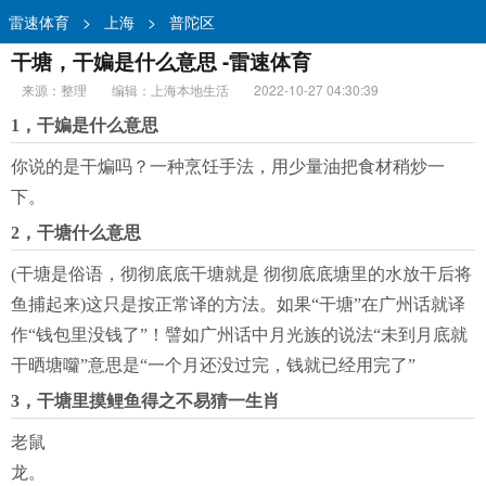
雷速体育
>
上海
>
普陀区
干塘，干媥是什么意思 -雷速体育
来源：整理
编辑：上海本地生活
2022-10-27 04:30:39
1，干媥是什么意思
你说的是干煸吗？一种烹饪手法，用少量油把食材稍炒一
下。
2，干塘什么意思
(干塘是俗语，彻彻底底干塘就是 彻彻底底塘里的水放干后将
鱼捕起来)这只是按正常译的方法。如果“干塘”在广州话就译
作“钱包里没钱了”！譬如广州话中月光族的说法“未到月底就
干晒塘囖”意思是“一个月还没过完，钱就已经用完了”
3，干塘里摸鲤鱼得之不易猜一生肖
老鼠
龙。