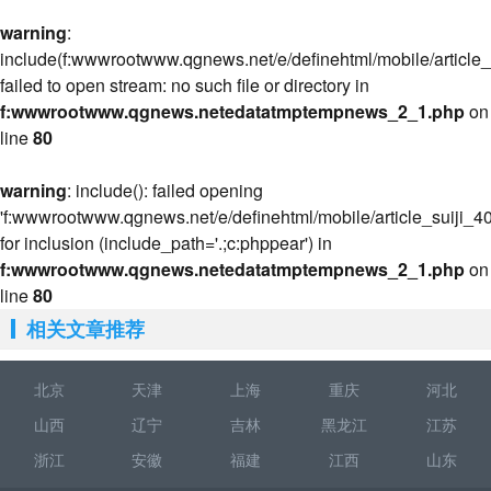
warning
:
include(f:wwwrootwww.qgnews.net/e/definehtml/mobile/article_s
failed to open stream: no such file or directory in
f:wwwrootwww.qgnews.netedatatmptempnews_2_1.php
on
line
80
warning
: include(): failed opening
'f:wwwrootwww.qgnews.net/e/definehtml/mobile/article_suiji_40
for inclusion (include_path='.;c:phppear') in
f:wwwrootwww.qgnews.netedatatmptempnews_2_1.php
on
line
80
相关文章推荐
北京
天津
上海
重庆
河北
山西
辽宁
吉林
黑龙江
江苏
浙江
安徽
福建
江西
山东