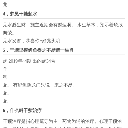
龙
4，梦见干塘起水
见水必生财，施主近期会有财运啊。 水生草木，预示着欣欣
向荣。
见水发财，恭喜你~好兆头哦
5，干塘里摸鲤鱼得之不易猜一生肖
虎 2019年44期 出的虎34号
羊
狗
龙。 有鲤鱼跳龙门只说，来之不易。
龙。
龙
6，什么叫干蓣治疗
干预治疗是指心理疏导为主，药物为辅的治疗。心理干预治