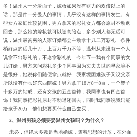
多！温州人十分爱面子，嫁妆如果没有财力的双倍以上的
话，那是件十分丢人的事情，几乎没有这样的事情发生。有
些女方家庭比较贫困，男方拿来的彩礼女方都会原封不动退
回去，那么她的嫁妆就可以随意陪点，多少别人都无话可
说，温州最贫穷的人家订婚都会主动拿十几二万彩礼，条件
梢好点的话几十万，上百万千万不等，温州从来没有一个人
说拿不出彩礼的，不愿拿彩礼的！今年五一我有个同事的女
儿订婚，男方来问彩礼多少？同事因为丈夫去世的早家境不
是很好，她说你们随便拿点就好，我家境困难孩子又没父亲
所以没有什么好东西陪嫁！男方拿了18万8千8百，一个架子
十多万的钻戒，还有女孩的五金首饰，我同事也有四金首
饰！我同事把彩礼原封不动退还回去，同时我同事说我只能
给孩子20万，他们想要买什么自己去买，
2、温州男孩必须要娶温州女孩吗？为什么？
未必，但绝大多数是当地婚嫁，随着思想的开放，在外面