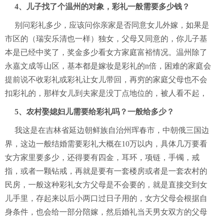
4、儿子找了个温州的对象，彩礼一般需要多少钱？
别问彩礼多少，应该问你亲家是否同意女儿外嫁，如果是
市区的（瑞安乐清也一样）独女，父母又同意的，你儿子基
本是已经中奖了，奖金多少看女方家庭富裕情况。温州除了
永嘉文成等山区，基本都是嫁妆是彩礼的n倍，困难的家庭会
提前说不收彩礼或彩礼让女儿带回，再穷的家庭父母也不会
扣彩礼的，那样女儿到夫家是没丁点地位的，被人看不起，
5、农村娶媳妇儿需要给彩礼吗？一般给多少？
我这是在吉林省延边朝鲜族自治州珲春市，中朝俄三国边
界，这边一般结婚需要彩礼大概在10万以内，具体几万要看
女方家里要多少，还得要有四金，耳环，项链，手镯，戒
指，或者一颗钻戒，再就是要有一套楼房或者是一套农村的
民房，一般这种彩礼女方父母是不会要的，就是直接交到女
儿手里，存起来以后小两口过日子用的，女方父母会根据自
身条件，也会给一部分陪嫁，然后婚礼当天男女双方的父母