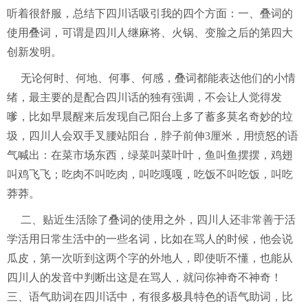
听着很舒服，总结下四川话吸引我的四个方面：一、叠词的
使用叠词，可谓是四川人继麻将、火锅、变脸之后的第四大
创新发明。
无论何时、何地、何事、何感，叠词都能表达他们的小情
绪，最主要的是配合四川话的独有强调，不会让人觉得发
嗲，比如早晨醒来后发现自己阳台上多了蓄多莫名奇妙的垃
圾，四川人会双手叉腰站阳台，脖子前伸3厘米，用愤怒的语
气喊出：在菜市场东西，绿菜叫菜叶叶，鱼叫鱼摆摆，鸡翅
叫鸡飞飞；吃肉不叫吃肉，叫吃嘎嘎，吃饭不叫吃饭，叫吃
莽莽。
二、贴近生活除了叠词的使用之外，四川人还非常善于活
学活用日常生活中的一些名词，比如在骂人的时候，他会说
瓜皮，第一次听到这两个字的外地人，即使听不懂，也能从
四川人的发音中判断出这是在骂人，就问你神奇不神奇！
三、语气助词在四川话中，有很多极具特色的语气助词，比