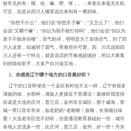
较常见的有：噻、哈、嘛、啰、呀，。，单拿出来毫无生机
可言，但是从四川人嘴里说出来别有一番韵味。
“你想干什么”，他们说“你想爪子嘛”；“又怎么了”，他们
会说“又啷个嘛”；“你以为我不敢打你吗”，他们会说“你以为
老子不敢弄你噻”，语气助词，明明是为了加强语气，到了四
川人这里，却减弱了霸气，带着些许可爱。四、川式说唱四
川人还有一个特点，就是说话的节奏感超级好，所以大家看
到的嘻哈歌手，大多产自川渝宝地，
2、你感觉辽宁哪个地方的口音最好听？
辽宁的口音即便在一个县区有时也不太一样，辽宁有很多
满族的镇，乡那种，满族人更接近于普通话！最难听我觉得
应该是大连的庄河，普兰店，金州非主城区，那个威海，荣
城一带口音非常浓，如老奶奶=老耐耐！旅顺，长海烟台味
重！大连老市区也不好听，但普通话教育基础好一些，城市
各地人交流多一些，比庄河，普兰店，金州，好一些！丹东