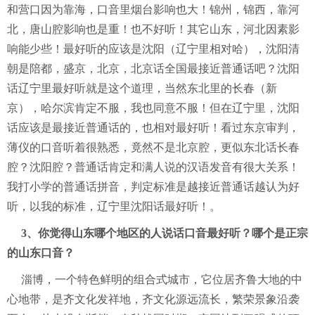
和营口因为靠海，口音里烟台影响也大！锦州，锦西，靠河
北，唐山腔影响也是重！也不好听！其它山东，河北因素影
响能少些！最好听的应该是沈阳（辽宁里相对哈），沈阳清
朝是陪都，盛京，北京，北京话全国最接近普通话吧？沈阳
话辽宁里最好听就是这个道理，当然东北里的长春（新
京），哈尔滨肯定不服，我也同意不服！但在辽宁里，沈阳
话应该是最接近普通话的，也相对最好听！看过东京审判，
薄仪的口音听着很熟悉，竟然不是北京腔，更似东北话长春
腔？沈阳腔？普通话肯定和满人说的汉语发音有很大关系！
我打小学的普通话拼音，判定标准是越接近普通话越认为好
听，以我的标准，辽宁里沈阳话最好听！。
3、你觉得山东哪个地区的人说话口音最好听？哪个是正宗
的山东口音？
淄博，一个特色鲜明的组合式城市，它位居齐鲁大地的中
心地带，是齐文化发祥地，齐文化源远流长，繁荣景象沿袭