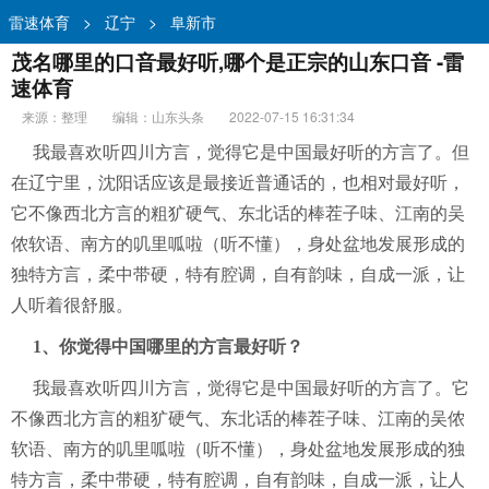
雷速体育
>
辽宁
>
阜新市
茂名哪里的口音最好听,哪个是正宗的山东口音 -雷
速体育
来源：整理
编辑：山东头条
2022-07-15 16:31:34
我最喜欢听四川方言，觉得它是中国最好听的方言了。但
在辽宁里，沈阳话应该是最接近普通话的，也相对最好听，
它不像西北方言的粗犷硬气、东北话的棒茬子味、江南的吴
侬软语、南方的叽里呱啦（听不懂），身处盆地发展形成的
独特方言，柔中带硬，特有腔调，自有韵味，自成一派，让
人听着很舒服。
1、你觉得中国哪里的方言最好听？
我最喜欢听四川方言，觉得它是中国最好听的方言了。它
不像西北方言的粗犷硬气、东北话的棒茬子味、江南的吴侬
软语、南方的叽里呱啦（听不懂），身处盆地发展形成的独
特方言，柔中带硬，特有腔调，自有韵味，自成一派，让人