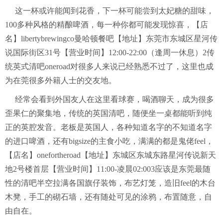
这一杯或许能闻到花香，下一杯可能尝到太妃糖的甜味，
100多种风格的精酿啤酒，每一种你都可能发现惊喜，【店
名】libertybrewingco曼哈顿餐吧【地址】东莞市东城区星河传
说国际街区31号【营业时间】12:00-22:00（逢周一休息）2传
统英式清吧oneroad对很多人来说已经熟悉不过了，这里也成
为在莞很多外籍人士的交友地。
经常会看到外国友人在这里看球赛，喝酒聊天，成为很多
歪果仁的聚集地，传统的英国清吧，随便坐一桌都能听到纯
正的英腔发音。老板是英国人，各种知道名字的不知道名字
的进口啤酒，还有bigsize的主食小吃，满满的都是鬼佬feel，
【店名】onefortheroad【地址】东城区东城东路星河传说新天
地2号楼首层【营业时间】11:00-凌晨02:003应该是东莞最随
性的清吧半空拉满各国旗仔装饰，布艺灯笼，造旧feel的木台
木凳，手工的砌石墙，还有随处可见的涂鸦，布置随意，自
由自在。