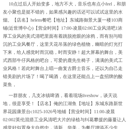
10点过后人开始变多，地方不大，音乐也有点小feel，和朋
友小聚也是挺不错的，如果感兴趣的话还可以试试这里的水
烟。【店名】helens餐吧【地址】东城路御景大厦一楼103商
铺(近世博中心)【营业时间】17:00-凌晨02:00工业风清吧1浓
厚工业风的美式清吧里面有着跳脱抢眼的涂鸦，而有别与暗
沉的工业风餐厅，这里天花吊落的绿色植物，幽暗的灯光打
下来，给人感觉时而沉稳，时而安静！超大屏幕的舞台，美
式西部牛仔风格的吧台，可爱的鹿先生椅子，满满的美式工
业风格！若此时舞台上唱一曲复古爵士音乐，还以为自己走
错美剧的片场了！喝了喝酒，在这里还能点上一盘招牌的酸
菜鱼，
一群朋友，几支冰镇啤酒，看着现场liveshow，谈天说
地，很是享受！【店名】俺的江湖鱼【地址】东城东路新世
界花园康景台c1025-1026号地铺【营业时间】11:00-凌晨
02:002英伦混搭工业风清吧大片的绿植与纠葛攀援的藤蔓让人
感觉好似置身大自然中，清新、华美，为餐厅增添不少生