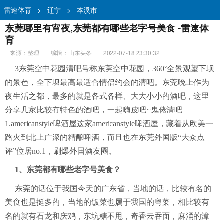
雷速体育
>
辽宁
>
本溪市
东莞哪里有宵夜,东莞都有哪些老字号美食 -雷速体
育
来源：整理
编辑：山东头条
2022-07-18 23:30:32
3东莞空中花园清吧号称东莞空中花园，360°全景观望下坝
的景色，全下坝最高最适合情侣约会的清吧。东莞晚上作为
夜生活之都，最多的就是各式各样、大大小小的酒吧，这里
分享几家比较有特色的酒吧，一起嗨皮吧~鬼佬清吧
1.americanstyle啤酒屋这家americanstyle啤酒屋，藏着从欧美一
路火到北上广深的精酿啤酒，而且也在东莞外国版“大众点
评”位居no.1，刷爆外国酒友圈。
1、东莞都有哪些老字号美食？
东莞的话位于我国今天的广东省，当地的话，比较有名的
美食也是挺多的，当地的饭菜也属于我国的粤菜，相比较有
名的就有石龙和庆鸡，东坑糖不甩，奇香云吞面，麻涌的漳