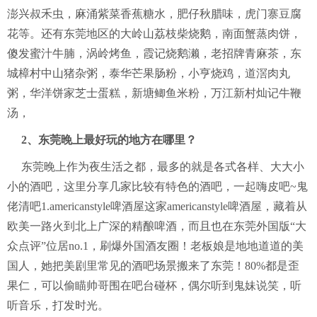
澎兴叔禾虫，麻涌紫菜香蕉糖水，肥仔秋腊味，虎门寨豆腐
花等。还有东莞地区的大岭山荔枝柴烧鹅，南面蟹蒸肉饼，
傻发蜜汁牛腩，涡岭烤鱼，霞记烧鹅濑，老招牌青麻茶，东
城樟村中山猪杂粥，泰华芒果肠粉，小亨烧鸡，道滘肉丸
粥，华洋饼家芝士蛋糕，新塘鲫鱼米粉，万江新村灿记牛鞭
汤，
2、东莞晚上最好玩的地方在哪里？
东莞晚上作为夜生活之都，最多的就是各式各样、大大小
小的酒吧，这里分享几家比较有特色的酒吧，一起嗨皮吧~鬼
佬清吧1.americanstyle啤酒屋这家americanstyle啤酒屋，藏着从
欧美一路火到北上广深的精酿啤酒，而且也在东莞外国版“大
众点评”位居no.1，刷爆外国酒友圈！老板娘是地地道道的美
国人，她把美剧里常见的酒吧场景搬来了东莞！80%都是歪
果仁，可以偷瞄帅哥围在吧台碰杯，偶尔听到鬼妹说笑，听
听音乐，打发时光。