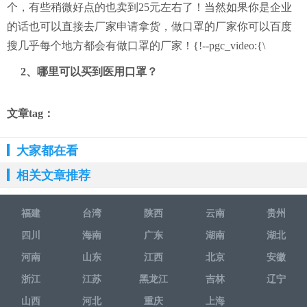
个，有些稍微好点的也卖到25元左右了！当然如果你是企业
的话也可以直接去厂家申请拿货，做口罩的厂家你可以百度
搜几乎每个地方都会有做口罩的厂家！{!--pgc_video:{\
2、哪里可以买到医用口罩？
文章tag：
大家都在看
相关文章推荐
福建
台湾
陕西
云南
贵州
四川
海南
广东
湖南
湖北
河南
山东
江西
北京
安徽
浙江
江苏
黑龙江
吉林
辽宁
山西
河北
重庆
上海