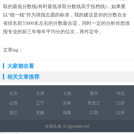
取的最低分数线(有时最低录取分数线高于投档线)，如果要
以“稳一稳”作为填报志愿的标准，我的建议是你的分数在全
省排名前55000名左右的分数最合适，同时一定的分析你想填
报专业的前三年每年平均分的位次，再作定夺。
文章tag：
大家都在看
相关文章推荐
北京
天津
上海
重庆
河北
山西
辽宁
吉林
黑龙江
江苏
浙江
安徽
福建
江西
山东
全国头条 m.qgnews.net