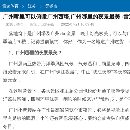
雷速体育
>
江苏
>
无锡市
广州哪里可以俯瞰广州西塔,广州哪里的夜景最美 -
来源：整理
编辑：山东头条
2022-07-21 16:09:48
落地窗下是广州塔及广州cbd全景，晚上灯光极美，可以
季酒店70楼，记得提前预约，你好，作为一名地道广州吃货
1、广州哪里的夜景最美？
广州属南亚热带海洋季风性气候，气候温和，雨量充沛，四季
潜藏着无限商机。在广州“珠江夜游”、中山“歧江夜游”等夜游
新元素，
在这种背景下，各大景区和主题公园也纷纷开通了夜游专场
涌荔枝湾涌，四周环境优美，闲暇的时候来这里散散步，是个
广州小蛮腰站在广州最高巅俯览全市夜景，必将是视觉上的
里有足够的啤酒、小吃还有音乐;要谈心，要约会或者独自痛
夺目。