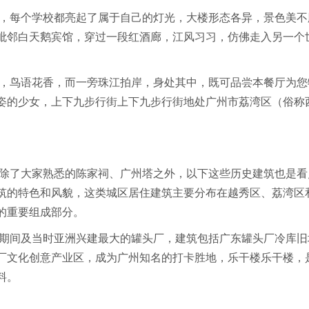
，每个学校都亮起了属于自己的灯光，大楼形态各异，景色美不
毗邻白天鹅宾馆，穿过一段红酒廊，江风习习，仿佛走入另一个
，鸟语花香，而一旁珠江拍岸，身处其中，既可品尝本餐厅为您
姿的少女，上下九步行街上下九步行街地处广州市荔湾区（俗称
除了大家熟悉的陈家祠、广州塔之外，以下这些历史建筑也是看
筑的特色和风貌，这类城区居住建筑主要分布在越秀区、荔湾区
的重要组成部分。
计划期间及当时亚洲兴建最大的罐头厂，建筑包括广东罐头厂冷库
厂文化创意产业区，成为广州知名的打卡胜地，乐干楼乐干楼，
料。