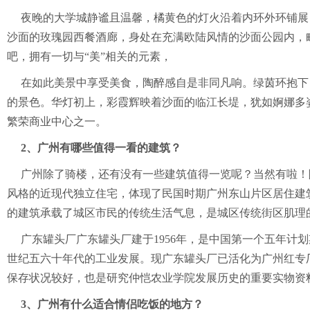
夜晚的大学城静谧且温馨，橘黄色的灯火沿着内环外环铺展
沙面的玫瑰园西餐酒廊，身处在充满欧陆风情的沙面公园内，
吧，拥有一切与“美”相关的元素，
在如此美景中享受美食，陶醉感自是非同凡响。绿茵环抱下
的景色。华灯初上，彩霞辉映着沙面的临江长堤，犹如婀娜多
繁荣商业中心之一。
2、广州有哪些值得一看的建筑？
广州除了骑楼，还有没有一些建筑值得一览呢？当然有啦！
风格的近现代独立住宅，体现了民国时期广州东山片区居住建
的建筑承载了城区市民的传统生活气息，是城区传统街区肌理
广东罐头厂广东罐头厂建于1956年，是中国第一个五年
世纪五六十年代的工业发展。现广东罐头厂已活化为广州红专
保存状况较好，也是研究仲恺农业学院发展历史的重要实物资
3、广州有什么适合情侣吃饭的地方？