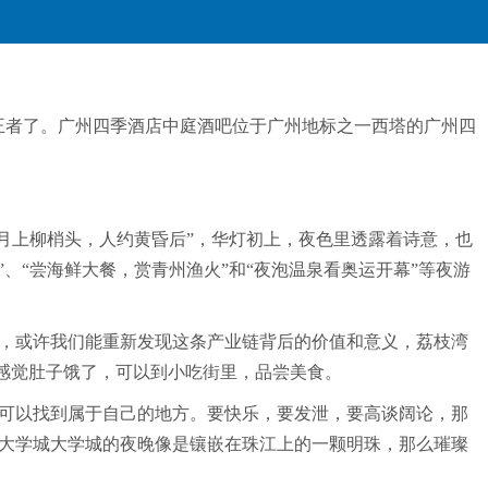
王者了。广州四季酒店中庭酒吧位于广州地标之一西塔的广州四
。
“月上柳梢头，人约黄昏后”，华灯初上，夜色里透露着诗意，也
、“尝海鲜大餐，赏青州渔火”和“夜泡温泉看奥运开幕”等夜游
，或许我们能重新发现这条产业链背后的价值和意义，荔枝湾
感觉肚子饿了，可以到小吃街里，品尝美食。
可以找到属于自己的地方。要快乐，要发泄，要高谈阔论，那
州大学城大学城的夜晚像是镶嵌在珠江上的一颗明珠，那么璀璨