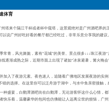
雷速体育
与广州塔来个隔江干杯或者杯中窥塔，这景观绝对是广州酒吧界的
，可以说广州好吃好看的餐厅都已经吃过，非常乐意分享我的建议
常青，风光旖旎，素有“花城”的美誉。景点很多↓↓↓珠江夜游
路线逐渐成熟之际，近期市面上出现了诸如“冰泉避暑，篝火晚会”
并加入了夜游元素。夜色迷人，追随着广佛地区发展夜游的实例
不错的选择。在这里你可以泛舟游于湖中，与水中鱼亲密接触，
一种盛宴，白鹅潭酒吧街在白鹅潭，无论游客怀这什么心情，都
或者快乐着，温馨豪华的包间也仿佛能让人远离尘世的烦恼，广