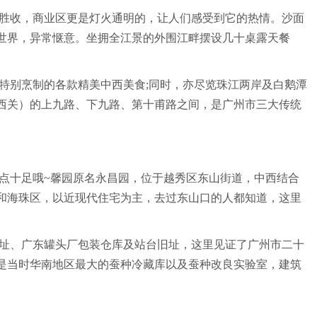
胜收，商业区更是灯火通明的，让人们感受到它的热情。沙面
世界，异常惬意。坐拥全江景的外围江畔摆设几十桌露天餐
特别烹制的各款精美中西美食;同时，亦尽览珠江两岸及白鹅潭
西关）的上九路、下九路、第十甫路之间，是广州市三大传统
点十足哦~馨园原名永昌园，位于越秀区东山街道，中西结合
和海珠区，以近现代住宅为主，去过东山口的人都知道，这里
旧址、广东罐头厂包装仓库及站台旧址，这里见证了广州市二十
是当时华南地区最大的蚕种冷藏库以及蚕种改良实验室，建筑