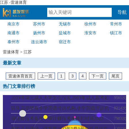
江苏 -雷速体育
导航
南京市
苏州市
无锡市
徐州市
常州市
速体育
南通市
扬州市
盐城市
淮安市
镇江市
泰州市
连云港市
宿迁市
雷速体育
>
江苏
最新文章
雷速体育首页
上一页
1
3
4
下一页
尾页
热门文章排行榜
2019考湖北成人大学怎么报名,2019年成人高考如
9565次
何报名
驻马店哪里有小学英语培训机构,小学英语培训机
8214次
构
审计师报考条件，审计师报考条件和时间2022
7983次
阅兵几点开始，俄罗斯2022年5月9号阅兵是北京
6251次