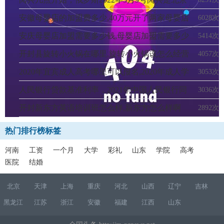
时间几点钟开始
安徽母婴店的加盟费多少,40万元开了两家母婴店
6028次
安庆母婴店加盟需要多少钱,母婴店加盟需要多少
5414次
钱
开封县旋转小火锅在哪里,旋转小火锅该怎么经营
4057次
2020年宜宾成人高考哪里可以报名,2020年成人学
3053次
历怎么报名
人民银行贷款基准利率，2021年中国人民银行同
3036次
期同类贷款基准利率
开封新东方英语培训班怎么样,新东方怎么样啊
2892次
热门排行榜标签
河南
工资
一个月
大学
彩礼
山东
学院
高考
医院
结婚
北京
天津
上海
重庆
河北
山西
辽宁
吉林
黑龙江
江苏
浙江
安徽
福建
江西
山东