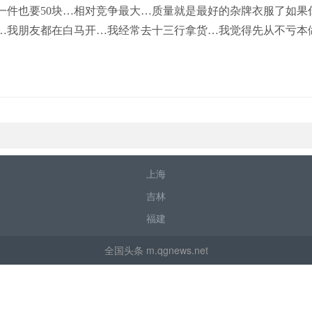
一件也要50块…相对竞争最大…质量就是最好的杂牌衣服了如果
…我朋友都在白马开…我经常去十三行拿货…我觉得先从不亏本
上海
吉林
福建
全国头条 m.qgnews.net