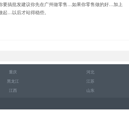
你要搞批发建议你先在广州做零售…如果你零售做的好…加上
做起…以后才站得稳些。
重庆
河北
黑龙江
江苏
江西
山东