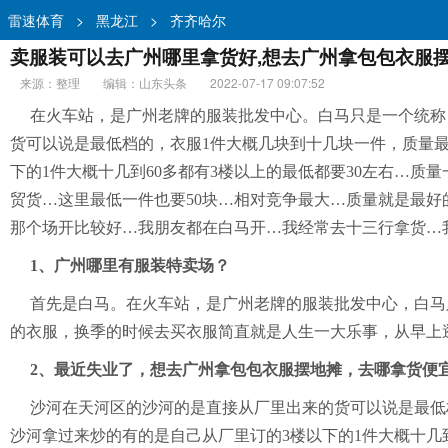
雷速体育
>
黑龙江
>
齐齐哈尔
卖服装可以去广州哪里拿货好,想去广州拿包包衣服摆
来源：整理
编辑：山东头条
2022-07-17 09:07:52
在火车站，是广州老牌的服装批发中心。白马只是一个统称
货可以说是最低档的，衣服1件大概几块到十几块一件，质量最
下的1件大概十几到60多都有3楼以上的最低都要30左右…
贸货…这里最低一件也要50块…相对竞争最大…质量就是最
那个场开比较好…我朋友都在白马开…我经常去十三行拿货…
1、广州哪里有服装特卖场？
首先是白马。在火车站，是广州老牌的服装批发中心，白马
的衣服，换季的时候去买衣服简直就是人生一大乐事，从早上
2、最近失业了，想去广州拿包包衣服摆地摊，去哪拿货便
沙河在天河区的沙河的是直接从厂里出来的货可以说是最低
沙河拿过来炒的有的是自己从厂里订的3楼以下的1件大概十几