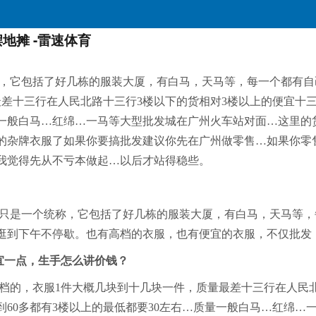
地摊 -雷速体育
，它包括了好几栋的服装大厦，有白马，天马等，每一个都有自
差十三行在人民北路十三行3楼以下的货相对3楼以上的便宜十
质量一般白马…红绵…一马等大型批发城在广州火车站对面…这里
好的杂牌衣服了如果你要搞批发建议你先在广州做零售…如果你零
我觉得先从不亏本做起…以后才站得稳些。
只是一个统称，它包括了好几栋的服装大厦，有白马，天马等，
逛到下午不停歇。也有高档的衣服，也有便宜的衣服，不仅批发
宜一点，生手怎么讲价钱？
档的，衣服1件大概几块到十几块一件，质量最差十三行在人民北
到60多都有3楼以上的最低都要30左右…质量一般白马…红绵…