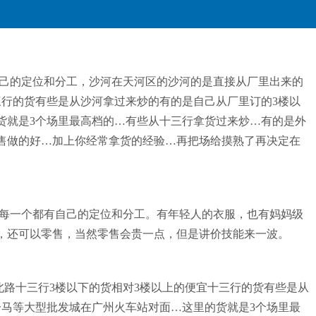
己的定位和分工，沙河在天河区的沙河的是直接从厂里出来的
三行的货有些是从沙河拿过来炒的有的是自己从厂里订的3楼以
的货就是3个场里最高档的…有些从十三行拿货过来炒…有的是外
售做的好…加上你经常拿货的经验…再把场给摸熟了再决定在
每一个都有自己的定位和分工。有年轻人的衣服，也有妈妈级
，还可以零售，当然零售会贵一点，但是讲价技能来一波。
路十三行3楼以下的货相对3楼以上的便宜十三行的货有些是从
一马等大型批发城在广州火车站对面…这里的货就是3个场里最