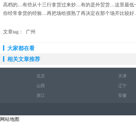
高档的…有些从十三行拿货过来炒…有的是外贸货…这里最低
你经常拿货的经验…再把场给摸熟了再决定在那个场开比较好
文章tag：
广州
大家都在看
相关文章推荐
北京
天津
山西
辽宁
浙江
安徽
网站地图