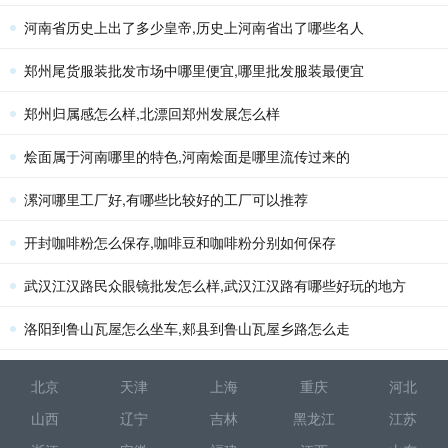
河南省历史上出了多少皇帝,历史上河南省出了哪些名人
郑州尾货服装批发市场中哪里便宜,哪里批发服装最便宜
郑州归属感怎么样,北漂回郑州发展怎么样
烩面属于河南哪里的特色,河南烩面是哪里流传过来的
漯河哪里工厂好,有哪些比较好的工厂可以推荐
开封咖啡粉怎么保存,咖啡豆和咖啡粉分别如何保存
武汉江汉路民众眼镜批发怎么样,武汉江汉路有哪些好玩的地方
洛阳到鲁山瓦屋怎么坐车,郏县到鲁山瓦屋乡路怎么走
北京
天津
上海
重庆
河北
山西
辽宁
吉林
黑龙江
江苏