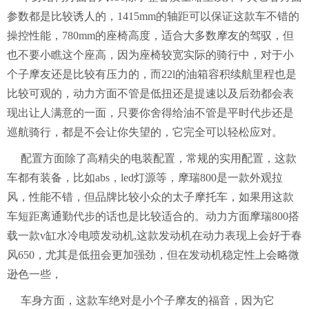
参数都是比较诱人的，1415mm的轴距可以保证这款车不错的
操控性能，780mm的座椅高度，适合大多数摩友的驾驭，但
也不要小瞧这个座高，因为座椅较宽实际的骑行中，对于小
个子摩友还是比较有压力的，而22l的油箱容积续航里程也是
比较可观的，动力方面不管是低扭还是提速以及后劲都会表
现出让人满意的一面，只要你舍得给油不管是平时代步还是
巡航骑行，都是不会让你失望的，它完全可以轻松应对。
配置方面除了高精尖的电装配置，常规的实用配置，这款
车都有装备，比如abs，led灯源等，摩瑞800是一款外观拉
风，性能不错，但品牌比较小众的太子摩托车，如果用这款
车短距离通勤代步的话也是比较适合的。动力方面摩瑞800搭
载一款v缸水冷电喷发动机,这款发动机在动力表现上会好于春
风650，尤其是低扭会更加强劲，但在发动机稳定性上会略微
逊色一些，
车身方面，这款车绝对是小个子摩友的福音，因为它