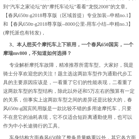
到“汽车之家论坛”的“摩托车论坛”看看“龙悦2008”的文章。
【春风650tr-g2018尊享版（区域首提）专业加装--申精no.1】
和【春风650tr-g2018尊享版--8000公里-用车小结--申精no.3】
(摩托派也有转发)，
3、本人想买个摩托车上下班用，一个春风650国宾，一个
摩瑞mv800，不知道如何选择？
专业解析摩托车故障，精准推荐所需车型。大家好，我是
骑士分享欢迎您的关注！题主选这两款车型作为通勤代步工
具的主要原因应该是，一看重了它们的性能表现，二看重了
这两款车型的车型结构，除此以外还和5万左右的预算有一定
的关系，但事实上这两款车型之间的差异还是比较大的，春
风650tr-g国宾民用版是一款比较不错的多用途摩托车，只要
不在意它的油耗表现，它不仅适合短距离通勤使用，也可以
作为中小长途骑行的工具。
车身结构方面春风650除了整备质量略重以外，其它各方面