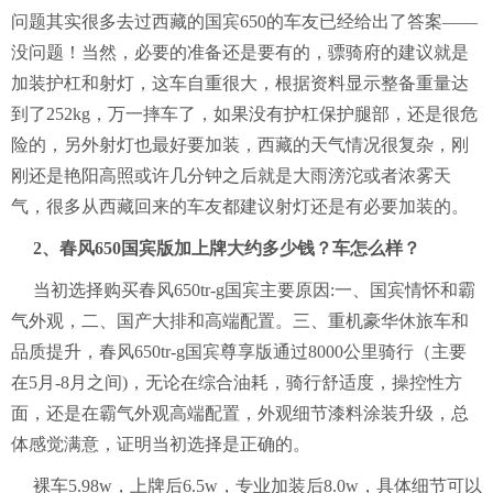
问题其实很多去过西藏的国宾650的车友已经给出了答案——
没问题！当然，必要的准备还是要有的，骠骑府的建议就是
加装护杠和射灯，这车自重很大，根据资料显示整备重量达
到了252kg，万一摔车了，如果没有护杠保护腿部，还是很危
险的，另外射灯也最好要加装，西藏的天气情况很复杂，刚
刚还是艳阳高照或许几分钟之后就是大雨滂沱或者浓雾天
气，很多从西藏回来的车友都建议射灯还是有必要加装的。
2、春风650国宾版加上牌大约多少钱？车怎么样？
当初选择购买春风650tr-g国宾主要原因:一、国宾情怀和霸
气外观，二、国产大排和高端配置。三、重机豪华休旅车和
品质提升，春风650tr-g国宾尊享版通过8000公里骑行（主要
在5月-8月之间)，无论在综合油耗，骑行舒适度，操控性方
面，还是在霸气外观高端配置，外观细节漆料涂装升级，总
体感觉满意，证明当初选择是正确的。
裸车5.98w，上牌后6.5w，专业加装后8.0w，具体细节可以