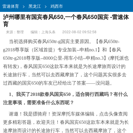
雷速体育
>
黑龙江
>
鸡西市
泸州哪里有国宾春风650,一个春风650国宾 -雷速体
育
来源：整理
编辑：上海头条
2022-08-02 09:52:58
当初选择购买春风650tr-g国宾主要原因。【春风650tr-
g2018尊享版（区域首提）专业加装--申精no.1】和【春风
650tr-g2018尊享版--8000公里-用车小结--申精no.3】(摩托派也
有转发)，春风国宾650这款车本来就是为长途摩旅而设计的
长途旅行车，当然可以去西藏摩旅了，这个问题其实很多去
过西藏的国宾650的车友已经给出了答案——没问题。
1、我买了2018款春风国宾650，适合骑行西藏吗？有什么
注意事项，需要准备什么东西呢？
谢邀！我是骠骑府！资深摩托车媒体编辑，点击头像查阅
更多精彩答题，欢迎关注！春风国宾650这款车本来就是为长
途摩旅而设计的长途旅行车，当然可以去西藏摩旅了，这个