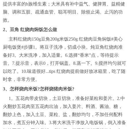
提供丰富的b族维生素；大米具有补中益气、健脾胃、益精健
脑、调和五脏、疏通血管、聪耳明目、除烦止渴、止泻的功
效。
2、豆角 红烧肉焖饭怎么做
主料红烧肉150g豆角200g米饭250g 红烧肉豆角焖饭#美心
厨电饭煲#步骤1。将豆子洗净，切成小块。炖豆角红烧肉准
备好3。大米洗净，加入适量。6.选择“香米”点，等待提示
音。7.提示音，表示0，打开锅盖。8.蒸一下。9.搅拌均匀就可
以吃了。10.味道很好...tips 红烧肉提前做好放冰箱里，吃了随
时拿，非常方便。
3、怎样烧肉米饭?怎样烧猪肉米饭?
1。五花肉带皮切块，土豆切块，准备好菜粒和姜片。2.中
火翻炒五花肉至五花肉出油，加入姜片、料酒、酱油、糖，
翻炒上色，加入土豆、菜粒、盐，翻炒均匀，不加任何配料
加水，煮五分钟入味。3.将大米洗干净放入电饭锅，倒入准备