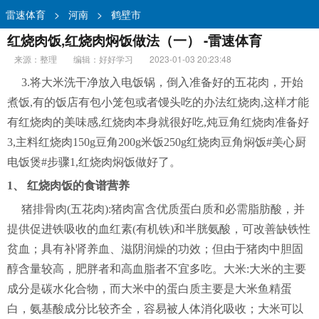
雷速体育
>
河南
>
鹤壁市
红烧肉饭,红烧肉焖饭做法（一） -雷速体育
来源：整理
编辑：好好学习
2023-01-03 20:23:48
3.将大米洗干净放入电饭锅，倒入准备好的五花肉，开始
煮饭,有的饭店有包小笼包或者馒头吃的办法红烧肉,这样才能
有红烧肉的美味感,红烧肉本身就很好吃,炖豆角红烧肉准备好
3,主料红烧肉150g豆角200g米饭250g红烧肉豆角焖饭#美心厨
电饭煲#步骤1,红烧肉焖饭做好了。
1、 红烧肉饭的食谱营养
猪排骨肉(五花肉):猪肉富含优质蛋白质和必需脂肪酸，并
提供促进铁吸收的血红素(有机铁)和半胱氨酸，可改善缺铁性
贫血；具有补肾养血、滋阴润燥的功效；但由于猪肉中胆固
醇含量较高，肥胖者和高血脂者不宜多吃。大米:大米的主要
成分是碳水化合物，而大米中的蛋白质主要是大米鱼精蛋
白，氨基酸成分比较齐全，容易被人体消化吸收；大米可以