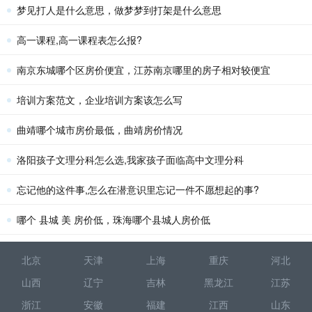
梦见打人是什么意思，做梦梦到打架是什么意思
高一课程,高一课程表怎么报?
南京东城哪个区房价便宜，江苏南京哪里的房子相对较便宜
培训方案范文，企业培训方案该怎么写
曲靖哪个城市房价最低，曲靖房价情况
洛阳孩子文理分科怎么选,我家孩子面临高中文理分科
忘记他的这件事,怎么在潜意识里忘记一件不愿想起的事?
哪个 县城 美 房价低，珠海哪个县城人房价低
北京
天津
上海
重庆
河北
山西
辽宁
吉林
黑龙江
江苏
浙江
安徽
福建
江西
山东