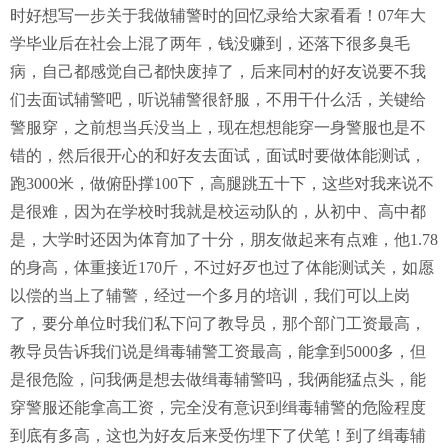
时好想写一步关于我做辅警时的回忆录给大家看看！07年大
学毕业后在社会上混了两年，钱没赚到，还落下很多臭毛
病，自己都感觉自己都快废掉了，后来同村的好友说要不我
们去面试辅警吧，听说辅警很舒服，不用干什么活，关键给
警服穿，之前想当兵没当上，现在想想能穿一身警服也是不
错的，然后很开心的和好友去面试，面试时要做体能测试，
跑3000米，做俯卧撑100下，高腿跳五十下，这些对我来说不
是很难，因为在学校时我就是校运动队的，从初中、高中都
是，大学时还因为体育加了十分，朋友做起来有点难，他1.78
的身高，体重接近170斤，不过好歹也过了体能测试关，如愿
以偿的当上了辅警，经过一个多月的培训，我们可以上岗
了，要分单位时我们私下问了教导员，那个部门工资最高，
教导员告诉我们说是缉毒辅警工资最高，能拿到5000多，但
是很危险，问我俩是想去做缉毒辅警吗，我俩能猛点头，能
穿警服还能拿高工资，完全没有意识到缉毒辅警的危险程度
到底有多高，这也为好友后来受伤埋下了伏笔！到了缉毒辅