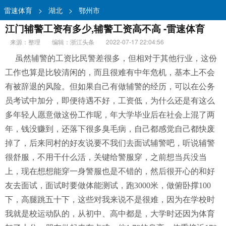
雷速体育
>
湖北
>
鄂州市
江门辅警工资有多少,辅警工资高不高 -雷速体育
来源：整理
编辑：浙江头条
2022-07-17 22:04:56
虽然辅警的工资比民警差很多，但相对于其他行业，这份
工作也算是比较清闲的，而且很难有中年危机，基本上不会
有被辞退的风险。但如果自己有做辅警的经历，可以在公务
员考试中加分，即便待遇不好，工资低，为什么还是有这么
多年轻人愿意做这份工作呢，年大学毕业后在社会上混了两
年，钱没赚到，还落下很多臭毛病，自己都感觉自己都快废
掉了，后来同村的好友说要不我们去面试辅警吧，听说辅警
很舒服，不用干什么活，关键给警服穿，之前想当兵没当
上，现在想想能穿一身警服也是不错的，然后很开心的和好
友去面试，面试时要做体能测试，跑3000米，做俯卧撑100
下，高腿跳五十下，这些对我来说不是很难，因为在学校时
我就是校运动队的，从初中、高中都是，大学时还因为体育