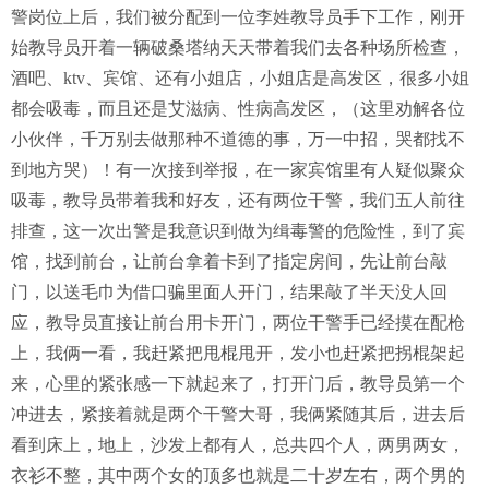
警岗位上后，我们被分配到一位李姓教导员手下工作，刚开
始教导员开着一辆破桑塔纳天天带着我们去各种场所检查，
酒吧、ktv、宾馆、还有小姐店，小姐店是高发区，很多小姐
都会吸毒，而且还是艾滋病、性病高发区，（这里劝解各位
小伙伴，千万别去做那种不道德的事，万一中招，哭都找不
到地方哭）！有一次接到举报，在一家宾馆里有人疑似聚众
吸毒，教导员带着我和好友，还有两位干警，我们五人前往
排查，这一次出警是我意识到做为缉毒警的危险性，到了宾
馆，找到前台，让前台拿着卡到了指定房间，先让前台敲
门，以送毛巾为借口骗里面人开门，结果敲了半天没人回
应，教导员直接让前台用卡开门，两位干警手已经摸在配枪
上，我俩一看，我赶紧把甩棍甩开，发小也赶紧把拐棍架起
来，心里的紧张感一下就起来了，打开门后，教导员第一个
冲进去，紧接着就是两个干警大哥，我俩紧随其后，进去后
看到床上，地上，沙发上都有人，总共四个人，两男两女，
衣衫不整，其中两个女的顶多也就是二十岁左右，两个男的