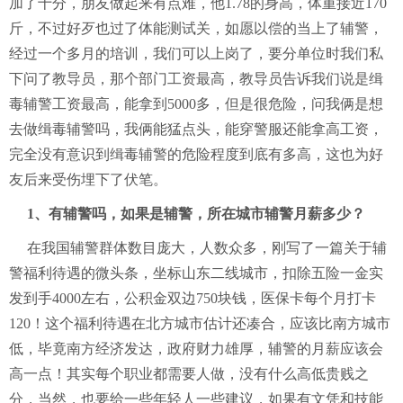
加了十分，朋友做起来有点难，他1.78的身高，体重接近170
斤，不过好歹也过了体能测试关，如愿以偿的当上了辅警，
经过一个多月的培训，我们可以上岗了，要分单位时我们私
下问了教导员，那个部门工资最高，教导员告诉我们说是缉
毒辅警工资最高，能拿到5000多，但是很危险，问我俩是想
去做缉毒辅警吗，我俩能猛点头，能穿警服还能拿高工资，
完全没有意识到缉毒辅警的危险程度到底有多高，这也为好
友后来受伤埋下了伏笔。
1、有辅警吗，如果是辅警，所在城市辅警月薪多少？
在我国辅警群体数目庞大，人数众多，刚写了一篇关于辅
警福利待遇的微头条，坐标山东二线城市，扣除五险一金实
发到手4000左右，公积金双边750块钱，医保卡每个月打卡
120！这个福利待遇在北方城市估计还凑合，应该比南方城市
低，毕竟南方经济发达，政府财力雄厚，辅警的月薪应该会
高一点！其实每个职业都需要人做，没有什么高低贵贱之
分，当然，也要给一些年轻人一些建议，如果有文凭和技能