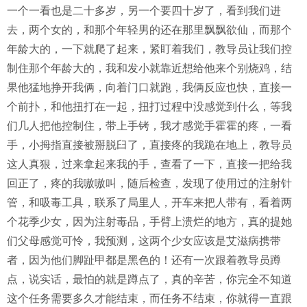
一个一看也是二十多岁，另一个要四十岁了，看到我们进
去，两个女的，和那个年轻男的还在那里飘飘欲仙，而那个
年龄大的，一下就爬了起来，紧盯着我们，教导员让我们控
制住那个年龄大的，我和发小就靠近想给他来个别烧鸡，结
果他猛地挣开我俩，向着门口就跑，我俩反应也快，直接一
个前扑，和他扭打在一起，扭打过程中没感觉到什么，等我
们几人把他控制住，带上手铐，我才感觉手霍霍的疼，一看
手，小拇指直接被掰脱臼了，直接疼的我跪在地上，教导员
这人真狠，过来拿起来我的手，查看了一下，直接一把给我
回正了，疼的我嗷嗷叫，随后检查，发现了使用过的注射针
管，和吸毒工具，联系了局里人，开车来把人带有，看着两
个花季少女，因为注射毒品，手臂上溃烂的地方，真的提她
们父母感觉可怜，我预测，这两个少女应该是艾滋病携带
者，因为他们脚趾甲都是黑色的！还有一次跟着教导员蹲
点，说实话，最怕的就是蹲点了，真的辛苦，你完全不知道
这个任务需要多久才能结束，而任务不结束，你就得一直跟