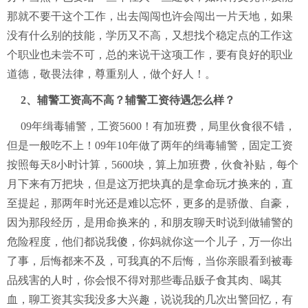
那就不要干这个工作，出去闯闯也许会闯出一片天地，如果
没有什么别的技能，学历又不高，又想找个稳定点的工作这
个职业也未尝不可，总的来说干这项工作，要有良好的职业
道德，敬畏法律，尊重别人，做个好人！。
2、辅警工资高不高？辅警工资待遇怎么样？
09年缉毒辅警，工资5600！有加班费，局里伙食很不错，
但是一般吃不上！09年10年做了两年的缉毒辅警，固定工资
按照每天8小时计算，5600块，算上加班费，伙食补贴，每个
月下来有万把块，但是这万把块真的是拿命玩才换来的，直
至提起，那两年时光还是难以忘怀，更多的是骄傲、自豪，
因为那段经历，是用命换来的，和朋友聊天时说到做辅警的
危险程度，他们都说我傻，你妈就你这一个儿子，万一你出
了事，后悔都来不及，可我真的不后悔，当你亲眼看到被毒
品残害的人时，你会恨不得对那些毒品贩子食其肉、喝其
血，聊工资其实我没多大兴趣，说说我的几次出警回忆，有