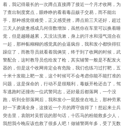
着，我记得最长的一次蹲点直接蹲了接近一个月才收网，为
了查出制度窝点，眼睁睁的看着毒品贩子交易，而不能出
手，那种感觉很难受，正义感受挫，蹲点前三天还好，超过
三天人的疲惫感成几何倍数增加，虽然你在车里可以换着睡
觉，但是越睡越累，又没法洗漱，身上的汗水和湿气混合在
一起，那种黏糊糊的感觉真的会逼疯你，我和发小都快得狂
躁症了，而教导员就看着我俩笑，终于到了收网的时候，武
警配合，这时教导员也给发了枪，其实辅警一般是不配发火
器的，但是这个收网肯定会有危险，我们也练习过打靶，五
十米十发能上靶一发，这个时候可不会考虑你能不能打准的
问题，这是保命的，行动不是很顺利，毒贩开枪还击了，驾
车逃跑时还撞伤一位武警同志，还好最后都落网，一个没
跑，听到全部落网后，我和发小一屁股坐在地上，那种劳累
好一下袭满全身，这接近一个月的蹲守值得了！想起来士兵
突击里，袁朗对吴哲说的那句话，十匹马的粉能救多少人，
我想我今晚应该也救了很多人吧！做辅警两年多，受了无数