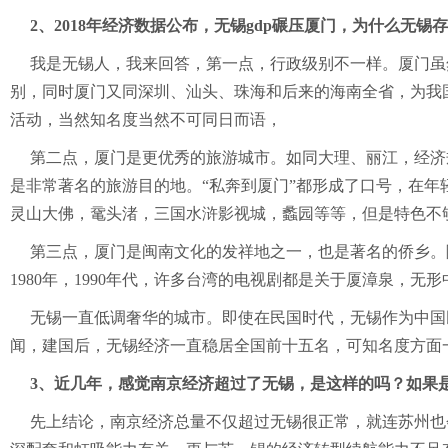
2、2018年经济数据公布，无锡gdp碾压厦门，为什么无
我是无锡人，我来回答，第一点，行政级别不一样。厦门虽然
别，同时厦门又同深圳、汕头、珠海和后来的海南全省，为我
活动，当然知名度当然不可同日而语，
第二点，厦门是更优秀的旅游城市。如同大理、丽江，经济
是非常著名的旅游目的地。“私奔到厦门”都形成了口号，在
灵山大佛，鼋头渚，三国水浒影视城，蠡园等等，但是特色不
第三点，厦门是闽南文化的发祥地之一，也是著名的侨乡。
1980年，1990年代，许多台湾的电视剧都是关于厦漳泉
无锡一直低调奢华的城市。即使在民国时代，无锡作为中国
闻，建国后，无锡经济一直稳居全国前十五名，可知名度方面
3、近几年，感觉南京经济超过了无锡，是这样的吗？如果
先上结论，南京经济总量不仅超过无锡很正常，就连苏州也