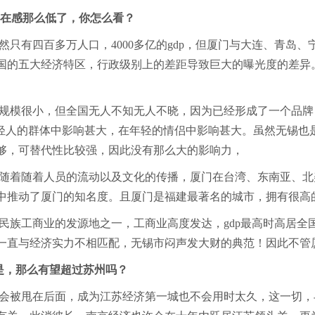
锡存在感那么低了，你怎么看？
只有四百多万人口，4000多亿的gdp，但厦门与大连、青岛
国的五大经济特区，行政级别上的差距导致巨大的曝光度的差异。
规模很小，但全国无人不知无人不晓，因为已经形成了一个品牌
年轻人的群体中影响甚大，在年轻的情侣中影响甚大。虽然无锡也
够，可替代性比较强，因此没有那么大的影响力，
随着随着人员的流动以及文化的传播，厦门在台湾、东南亚、北
，无形中推动了厦门的知名度。且厦门是福建最著名的城市，拥有很
民族工商业的发源地之一，工商业高度发达，gdp最高时高居全
一直与经济实力不相匹配，无锡市闷声发大财的典范！因此不管
是，那么有望超过苏州吗？
会被甩在后面，成为江苏经济第一城也不会用时太久，这一切，