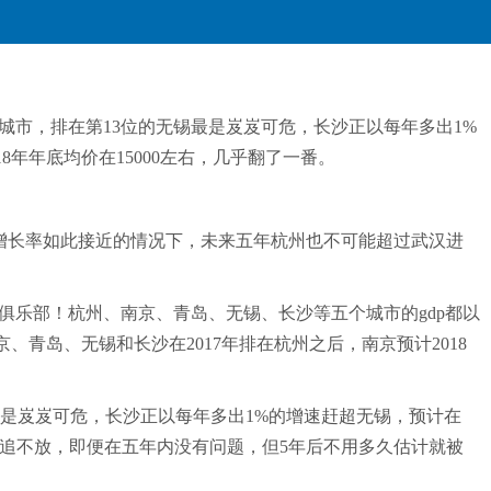
城市，排在第13位的无锡最是岌岌可危，长沙正以每年多出1%
18年年底均价在15000左右，几乎翻了一番。
在gdp增长率如此接近的情况下，未来五年杭州也不可能超过武汉进
亿俱乐部！杭州、南京、青岛、无锡、长沙等五个城市的gdp都以
青岛、无锡和长沙在2017年排在杭州之后，南京预计2018
锡最是岌岌可危，长沙正以每年多出1%的增速赶超无锡，预计在
面紧追不放，即便在五年内没有问题，但5年后不用多久估计就被