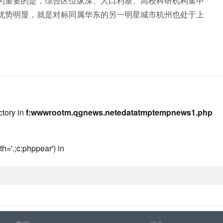
为重要的是，综合区位纵深、人口利基、高校科研机构集中
优势明显，就是对标同属华东的另一明星城市杭州也处于上
ctory in
f:wwwrootm.qgnews.netedatatmptempnews1.php
h='.;c:phppear') in