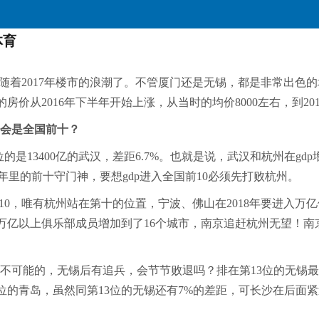
体育
着2017年楼市的浪潮了。不管厦门还是无锡，都是非常出色的
房价从2016年下半年开始上涨，从当时的均价8000左右，到20
将会是全国前十？
第9位的是13400亿的武汉，差距6.7%。也就是说，武汉和杭州
0年里的前十守门神，要想gdp进入全国前10必须先打败杭州。
10，唯有杭州站在第十的位置，宁波、佛山在2018年要进入万
以上俱乐部成员增加到了16个城市，南京追赶杭州无望！南京、
里也是不可能的，无锡后有追兵，会节节败退吗？排在第13位的无
12位的青岛，虽然同第13位的无锡还有7%的差距，可长沙在后