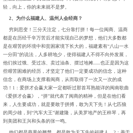
轻，向上，你的未来就不是梦。
2、为什么福建人、温州人会经商？
穷则思变！三分天注定，七分靠打拼！每一位闽商、温商
都是在历经千辛万苦后才能实现自己的梦想，他们大多数都
是在艰苦的环境中和贫困家境下长大的，福建素有“八山一水
一分田”的说法，人多耕地少，使得福建人不得不向外发展，
他们挨过饿、受过冻、卖过油条、摆过地摊......也正是因为这
些艰苦困难的经历，才坚定了他们一定要成功的信念，这种
信念，在商场上支撑着闽商，从而取得了一次又一次的成
功！1：爱拼才会赢大家一定都听过那首耳熟能详的闽南歌曲
《爱拼才会赢》，“拼”就代表了闽商的精神，但是在他们看
来，人生要成功，就是要敢于拼搏，敢为天下先！从七匹狼
的周少雄，到“汽车大王”谢建隆，从美罗地产的王梓琴，再
到美团和王兴和头条的张一鸣。
他们都是商界的翘楚，都是敢为天下先的福建人，2：善于