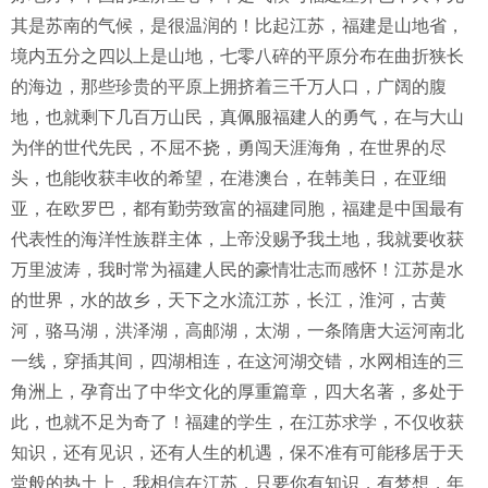
其是苏南的气候，是很温润的！比起江苏，福建是山地省，
境内五分之四以上是山地，七零八碎的平原分布在曲折狭长
的海边，那些珍贵的平原上拥挤着三千万人口，广阔的腹
地，也就剩下几百万山民，真佩服福建人的勇气，在与大山
为伴的世代先民，不屈不挠，勇闯天涯海角，在世界的尽
头，也能收获丰收的希望，在港澳台，在韩美日，在亚细
亚，在欧罗巴，都有勤劳致富的福建同胞，福建是中国最有
代表性的海洋性族群主体，上帝没赐予我土地，我就要收获
万里波涛，我时常为福建人民的豪情壮志而感怀！江苏是水
的世界，水的故乡，天下之水流江苏，长江，淮河，古黄
河，骆马湖，洪泽湖，高邮湖，太湖，一条隋唐大运河南北
一线，穿插其间，四湖相连，在这河湖交错，水网相连的三
角洲上，孕育出了中华文化的厚重篇章，四大名著，多处于
此，也就不足为奇了！福建的学生，在江苏求学，不仅收获
知识，还有见识，还有人生的机遇，保不准有可能移居于天
堂般的热土上，我相信在江苏，只要你有知识，有梦想，年