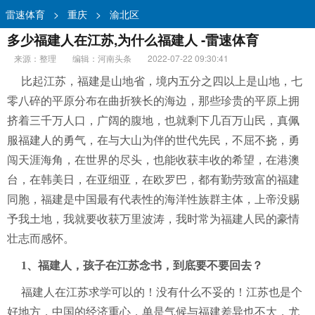
雷速体育
>
重庆
>
渝北区
多少福建人在江苏,为什么福建人 -雷速体育
来源：整理
编辑：河南头条
2022-07-22 09:30:41
比起江苏，福建是山地省，境内五分之四以上是山地，七
零八碎的平原分布在曲折狭长的海边，那些珍贵的平原上拥
挤着三千万人口，广阔的腹地，也就剩下几百万山民，真佩
服福建人的勇气，在与大山为伴的世代先民，不屈不挠，勇
闯天涯海角，在世界的尽头，也能收获丰收的希望，在港澳
台，在韩美日，在亚细亚，在欧罗巴，都有勤劳致富的福建
同胞，福建是中国最有代表性的海洋性族群主体，上帝没赐
予我土地，我就要收获万里波涛，我时常为福建人民的豪情
壮志而感怀。
1、福建人，孩子在江苏念书，到底要不要回去？
福建人在江苏求学可以的！没有什么不妥的！江苏也是个
好地方，中国的经济重心，单是气候与福建差异也不大，尤