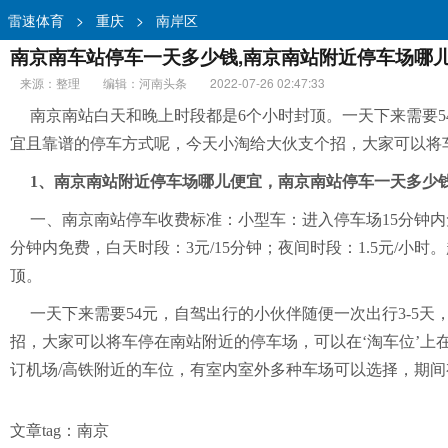
雷速体育
>
重庆
>
南岸区
南京南车站停车一天多少钱,南京南站附近停车场哪儿
来源：整理
编辑：河南头条
2022-07-26 02:47:33
南京南站白天和晚上时段都是6个小时封顶。一天下来需要5
宜且靠谱的停车方式呢，今天小淘给大伙支个招，大家可以将车
1、南京南站附近停车场哪儿便宜，南京南站停车一天多少
一、南京南站停车收费标准：小型车：进入停车场15分钟内免
分钟内免费，白天时段：3元/15分钟；夜间时段：1.5元/
顶。
一天下来需要54元，自驾出行的小伙伴随便一次出行3-
招，大家可以将车停在南站附近的停车场，可以在‘淘车位’上在
订机场/高铁附近的车位，有室内室外多种车场可以选择，期
文章tag：
南京