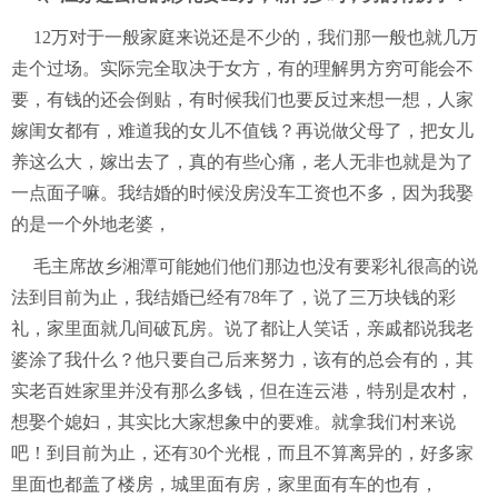
12万对于一般家庭来说还是不少的，我们那一般也就几万
走个过场。实际完全取决于女方，有的理解男方穷可能会不
要，有钱的还会倒贴，有时候我们也要反过来想一想，人家
嫁闺女都有，难道我的女儿不值钱？再说做父母了，把女儿
养这么大，嫁出去了，真的有些心痛，老人无非也就是为了
一点面子嘛。我结婚的时候没房没车工资也不多，因为我娶
的是一个外地老婆，
毛主席故乡湘潭可能她们他们那边也没有要彩礼很高的说
法到目前为止，我结婚已经有78年了，说了三万块钱的彩
礼，家里面就几间破瓦房。说了都让人笑话，亲戚都说我老
婆涂了我什么？他只要自己后来努力，该有的总会有的，其
实老百姓家里并没有那么多钱，但在连云港，特别是农村，
想娶个媳妇，其实比大家想象中的要难。就拿我们村来说
吧！到目前为止，还有30个光棍，而且不算离异的，好多家
里面也都盖了楼房，城里面有房，家里面有车的也有，