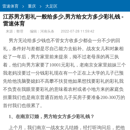
雷速体育
>
重庆
>
大足区
江苏男方彩礼一般给多少,男方给女方多少彩礼钱 -
雷速体育
来源：整理
编辑：河南头条
2022-07-28 11:59:42
男方无论给多少钱也不管女方收多少都会一分不少的回
礼，条件好与差都是尽自己能力去贴补。战友女儿和对象相
处了一年后，男方家里前来提亲，拗不过老母亲的再三执
着，他们向男方家要了10001元彩礼，老南京女家里姐妹三个
我老妈没要过一分钱彩礼现在有一个正在上大学的儿子已预
先给他洗脑娶媳妇不高攀不扶贫他如果想找要彩礼的彩礼我
不负责在我眼里要彩礼的意味着农村或者小地方来的家庭负
担重我们也是南京普通百姓给儿子买房子要准备200-300万的
首付我们也很累了。
1、在南京订婚，男方给女方多少彩礼钱？
上个月，我们南京一战友女儿结婚，经打听询问后，把他