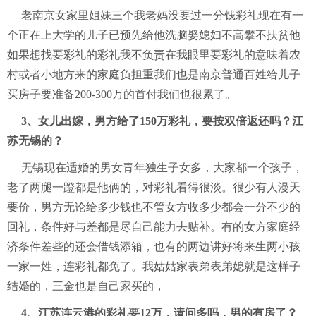
老南京女家里姐妹三个我老妈没要过一分钱彩礼现在有一
个正在上大学的儿子已预先给他洗脑娶媳妇不高攀不扶贫他
如果想找要彩礼的彩礼我不负责在我眼里要彩礼的意味着农
村或者小地方来的家庭负担重我们也是南京普通百姓给儿子
买房子要准备200-300万的首付我们也很累了。
3、女儿出嫁，男方给了150万彩礼，要按双倍返还吗？江
苏无锡的？
无锡现在适婚的男女青年独生子女多，大家都一个孩子，
老了两腿一蹬都是他俩的，对彩礼看得很淡。很少有人漫天
要价，男方无论给多少钱也不管女方收多少都会一分不少的
回礼，条件好与差都是尽自己能力去贴补。有的女方家庭经
济条件差些的还会借钱添箱，也有的两边讲好将来生两小孩
一家一姓，连彩礼都免了。我姑姑家表弟表弟媳就是这样子
结婚的，三金也是自己家买的，
4、江苏连云港的彩礼要12万，请问多吗，男的有房了？