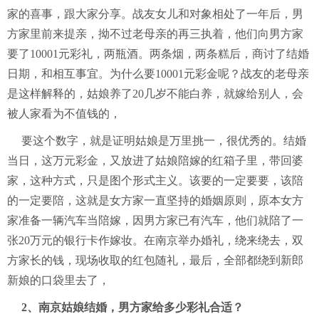
家的喜事，跟大家分享。战友女儿和对象相处了一年后，男
方家里前来提亲，拗不过老母亲的再三执着，他们向男方家
要了10001元彩礼，两瓶酒。两条烟，两条糕后，商讨了结婚
日期，和相互事宜。为什么要10001元彩金呢？战友的老母亲
是这样解释的，姑娘养了20几岁不能白养，就嫁给别人，会
被人家看为不值钱的，
要这个数字，就是证明姑娘是万里挑一，很优秀的。结婚
当日，这万元彩金，又放进了姑娘陪嫁的红箱子里，带回婆
家，这种方式，只是图个形式主义。该要的一定要要，该陪
的一定要陪，这就是女方家一直坚持的婚姻原则，原本女方
家准备一辆汽车当陪嫁，因男方家已有汽车，他们就陪了一
张20万元的银行卡作嫁妆。在南京举办婚礼，绕来绕去，双
方家长的钱，现场收取的红包随礼，最后，全部都绕到新郎
新娘的口袋里去了，
2、南京姑娘结婚，男方家给多少彩礼合适？