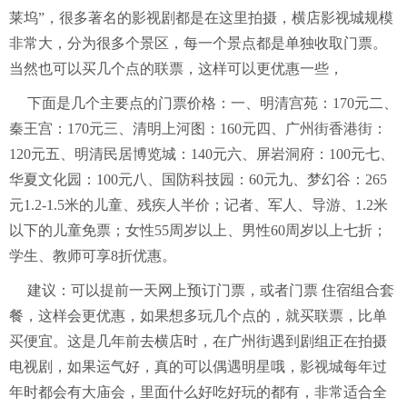
莱坞”，很多著名的影视剧都是在这里拍摄，横店影视城规模
非常大，分为很多个景区，每一个景点都是单独收取门票。
当然也可以买几个点的联票，这样可以更优惠一些，
下面是几个主要点的门票价格：一、明清宫苑：170元二、
秦王宫：170元三、清明上河图：160元四、广州街香港街：
120元五、明清民居博览城：140元六、屏岩洞府：100元七、
华夏文化园：100元八、国防科技园：60元九、梦幻谷：265
元1.2-1.5米的儿童、残疾人半价；记者、军人、导游、1.2米
以下的儿童免票；女性55周岁以上、男性60周岁以上七折；
学生、教师可享8折优惠。
建议：可以提前一天网上预订门票，或者门票 住宿组合套
餐，这样会更优惠，如果想多玩几个点的，就买联票，比单
买便宜。这是几年前去横店时，在广州街遇到剧组正在拍摄
电视剧，如果运气好，真的可以偶遇明星哦，影视城每年过
年时都会有大庙会，里面什么好吃好玩的都有，非常适合全