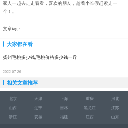
家人一起去走走看看，喜欢的朋友，趁着小长假赶紧走一
个！。
文章tag：
大家都在看
扬州毛桃多少钱,毛桃价格多少钱一斤
2022-07-26
相关文章推荐
北京
天津
上海
重庆
河北
山西
辽宁
吉林
黑龙江
江苏
浙江
安徽
福建
江西
山东