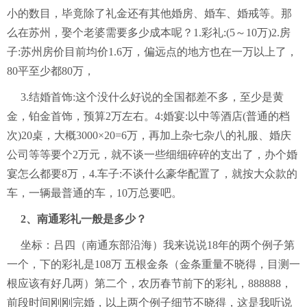
小的数目，毕竟除了礼金还有其他婚房、婚车、婚戒等。那
么在苏州，娶个老婆需要多少成本呢？1.彩礼:(5～10万)2.房
子:苏州房价目前均价1.6万，偏远点的地方也在一万以上了，
80平至少都80万，
3.结婚首饰:这个没什么好说的全国都差不多，至少是黄
金，铂金首饰，预算2万左右。4:婚宴:以中等酒店(普通的档
次)20桌，大概3000×20=6万，再加上杂七杂八的礼服、婚庆
公司等等要个2万元，就不谈一些细细碎碎的支出了，办个婚
宴怎么都要8万，4.车子:不谈什么豪华配置了，就按大众款的
车，一辆最普通的车，10万总要吧。
2、南通彩礼一般是多少？
坐标：吕四（南通东部沿海）我来说说18年的两个例子第
一个，下的彩礼是108万 五根金条（金条重量不晓得，目测一
根应该有好几两）第二个，农历春节前下的彩礼，888888，
前段时间刚刚完婚，以上两个例子细节不晓得，这是我听说