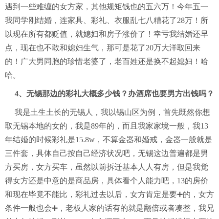
遇到一些难缠的女方家，其他规矩钱也的五六万！今年五一
我同学刚结婚，连家具、彩礼、衣服乱七八糟花了28万！所
以现在所有都贬值，就媳妇和房子涨价了！幸亏我结婚还早
点，现在也不敢和媳妇生气，那可是花了20万大洋取回来
的！广大男同胞的珍惜老婆了，老百姓还是换不起媳妇！哈
哈。
4、无锡那边的彩礼大概多少钱？办酒席也要男方出钱吗？
我是土生土长的无锡人，我以锡山区为例，首先既然你想
取无锡本地的女的，我是89年的，而且我家家境一般，我13
年结婚的时候彩礼是15.8w，不算金器和婚戒，金器一般就是
三件套，具体自己按自己经济状况吧，无锡这边普遍都是男
方买房，女方买车，虽然以前拆迁基本人人有房，但是我觉
得女方还是中意的是商品房，具体看个人能力吧，13的房价
和现在毕竟不能比，彩礼过去以后，女方肯定是要➕的，女方
条件一般也会➕，老板人家的话有的就是翻倍或者凑整，我兄