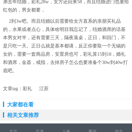
弟去年结婚，彩礼28w，女方还回来58，而且结婚进门也要给
红包的，男女都要，
2到3w吧。而且结婚以后需要给女方直系的亲朋买礼品
的，水果或者点心，具体啥明目我忘记了，结婚酒席的话基
本男女对半，还有需要三天，隔夜落桌，正日，和回门，不
是只吃一天。正日么就是基本都请，反正你要取一个无锡的
女的，需要一套商品房，安置房也可，彩礼算15到18，婚礼
和酒席，金器，戒指，去掉房子怎么也要准备个30w到40w打
底吧。
文章tag：
彩礼
江苏
大家都在看
相关文章推荐
北京
天津
上海
重庆
河北