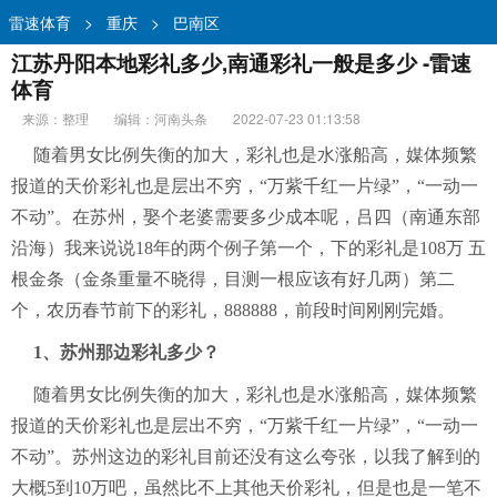
雷速体育
>
重庆
>
巴南区
江苏丹阳本地彩礼多少,南通彩礼一般是多少 -雷速
体育
来源：整理
编辑：河南头条
2022-07-23 01:13:58
随着男女比例失衡的加大，彩礼也是水涨船高，媒体频繁
报道的天价彩礼也是层出不穷，“万紫千红一片绿”，“一动一
不动”。在苏州，娶个老婆需要多少成本呢，吕四（南通东部
沿海）我来说说18年的两个例子第一个，下的彩礼是108万 五
根金条（金条重量不晓得，目测一根应该有好几两）第二
个，农历春节前下的彩礼，888888，前段时间刚刚完婚。
1、苏州那边彩礼多少？
随着男女比例失衡的加大，彩礼也是水涨船高，媒体频繁
报道的天价彩礼也是层出不穷，“万紫千红一片绿”，“一动一
不动”。苏州这边的彩礼目前还没有这么夸张，以我了解到的
大概5到10万吧，虽然比不上其他天价彩礼，但是也是一笔不