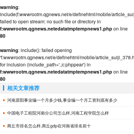
warning
:
include(f:wwwrootm.qgnews.net/e/definehtml/mobile/article_suij
failed to open stream: no such file or directory in
f:wwwrootm.qgnews.netedatatmptempnews1.php
on line
80
warning
: include(): failed opening
'f:wwwrootm.qgnews.net/e/definehtml/mobile/article_suiji_378.h
for inclusion (include_path='.;c:phppear') in
f:wwwrootm.qgnews.netedatatmptempnews1.php
on line
80
相关文章推荐
河南原阳事业编一个月多少钱,事业编一个月工资到底有多少
中国电子工程院河南分公司怎么样,河南工程学院怎么样
商丘市排名怎么样,商丘gdp在河南省排名前十