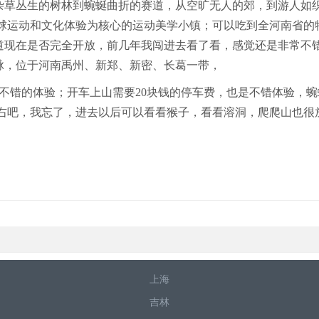
从杂草丛生的树林到蜿蜒曲折的赛道，从空旷无人的郊，到游人如
足球运动和文化体验为核心的运动美学小镇；可以吃到全河南省
知道现在是否完全开放，前几年我闯进去看了看，感觉还是非常不
脉，位于河南禹州、新郑、新密、长葛一带，
不错的体验；开车上山需要20块钱的停车费，也是不错体验，蜿
左右吧，我忘了，进去以后可以看看猴子，看看溶洞，爬爬山也很
上海
吉林