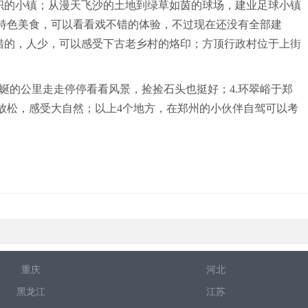
织的小镇；从漫天飞沙的土地到绿草如茵的球场，建业足球小镇
的特色美食，可以看看戏不错的体验，不过现在还没有全部建
错的，人少，可以感受下古老乡村的烙印；方顶行政村位于上街
蜒的公里走走停停看看风景，捡捡石头也挺好；4.环翠峪于郑
放松，感受大自然；以上4个地方，在郑州的小伙伴自驾可以考
重庆
河北
黑龙江
江苏