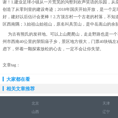
谢！1.建业足球小镇从一片荒芜的沟壑到欢声笑语的乐园，
创造了从零到壹的建设奇迹；2018年国庆开始开放，是一个
好，建好以后估计会更棒！2.方顶古村一个古老的村落，不
区西南隅；3.始祖山始祖山，原名叫具茨山，是中岳嵩山的余
为古有熊氏的发祥地。可以上山爬爬山，走走野路也是一个
州市西南40公里的荥阳庙子乡，景区地方很大，门票40块钱
虑下，怀着一颗探索放松的心去，一定不会让你失望。
文章tag：
大家都在看
相关文章推荐
北京
天津
山西
辽宁